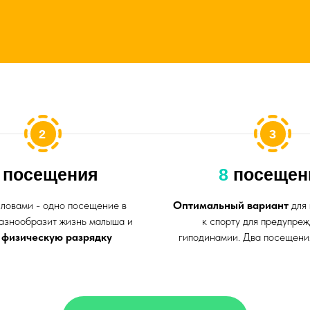
ескую разрядку
гиподинамии. Два посещения в неделю
Записаться на пробное занятие