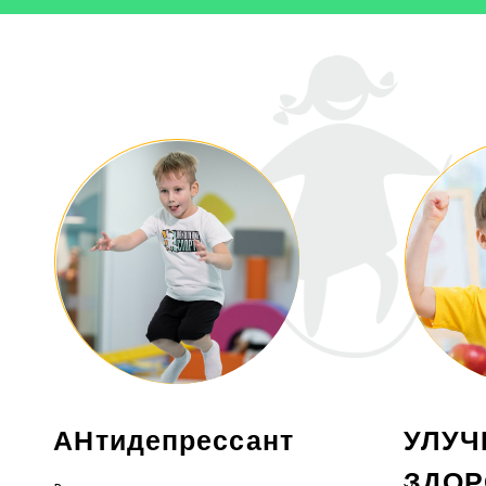
АНтидепрессант
УЛУЧШЕ
ЗДОРОВ
Во время тренировок ускоряется и
Укрепление здоров
увеличивается производство
физической подгото
эндорфинов, следовательно улучшается
Развитие силы, вын
настроение
ловкости