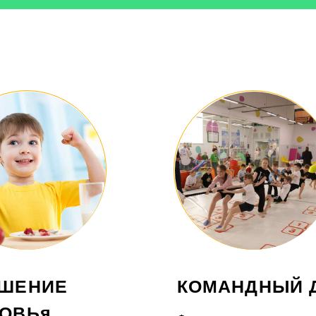
НИЕ
КОМАНДНЫЙ ДУХ
Ья
ья и повышение уровня
Формирование командного духа и
вки.
чувства ответственности,
осливости, гибкости и
приобретенное на занятиях не раз
смогут помочь ребенку в дальнейшем
Записаться на пробное занятие