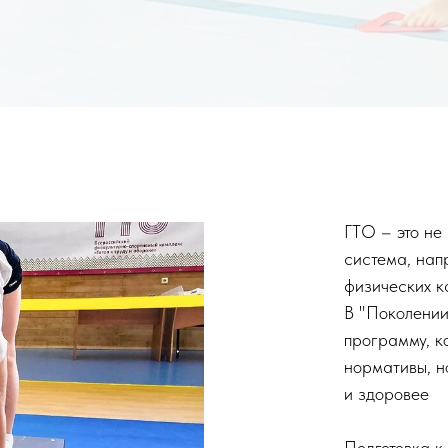
ГТО – это не
система, нап
физических к
В "Поколении
программу, к
нормативы, н
и здоровее
Подготовка к