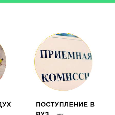
ПОСТУПЛЕНИЕ В
ВУЗ
Сдача норм ГТО позволит рассчитывать
на дополнительные баллы при
поступлении в высшее учебное
заведение, которых иногда может не
хватить