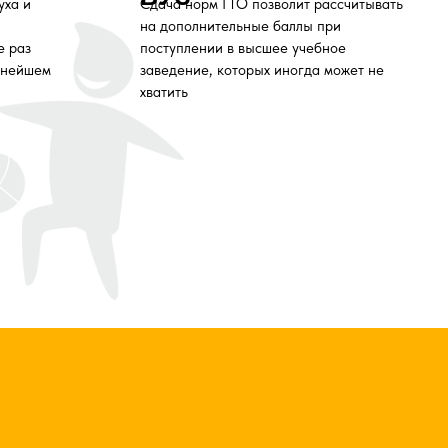
4
12
посещений
Три посещения в неделю
могут заменить
любую спортивную секцию
. Для