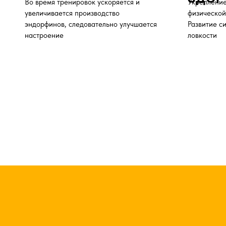
1
Разовое
посещение
4
пос
Дает возможность юному спортсмену
Иными словами 
неделю. Разнообр
познакомиться
с новым направлением