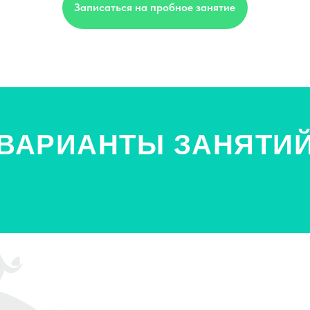
ВАРИАНТЫ ЗАНЯТИ
СПЛИТ
Сплит тренировка - тренировка для двух деток
Группов
одновременно! Это удобно, когда у Вас двое
знако
детей или же зовите на занятия своих друзей!
который
Вместе куда веселее! Занятие проводится в
нужно п
режиме: «один тренер - двое детей». Сохраняется
на чу